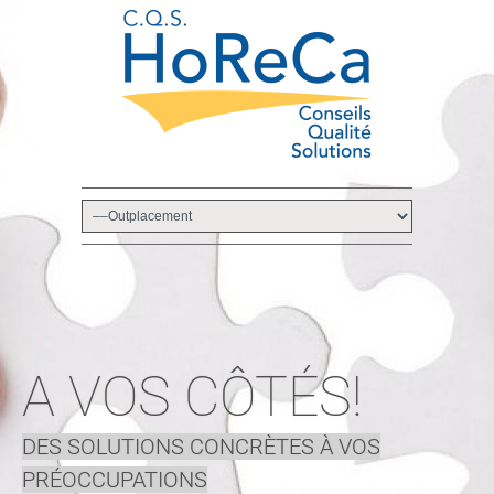
A VOS CÔTÉS!
A VOS CÔTÉS!
DES SOLUTIONS CONCRÈTES À VOS
DES CONSEILS DE QUALITÉ POUR LES
PRÉOCCUPATIONS
PROFESSIONNELS DU SECTEUR HO.RE.CA.